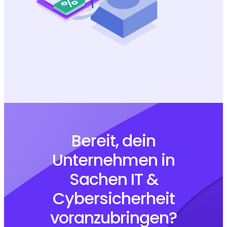
Bereit, dein
Unternehmen in
Sachen IT &
Cybersicherheit
voranzubringen?